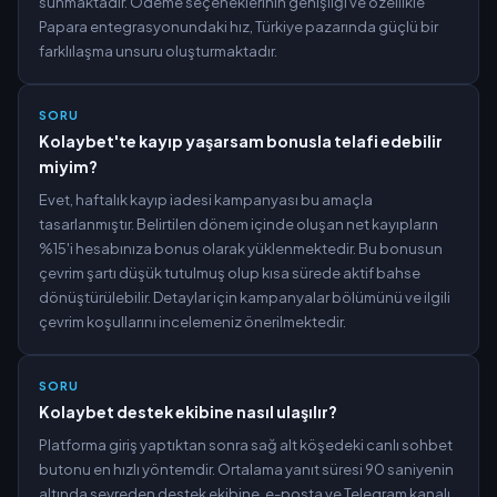
sunmaktadır. Ödeme seçeneklerinin genişliği ve özellikle
Papara entegrasyonundaki hız, Türkiye pazarında güçlü bir
farklılaşma unsuru oluşturmaktadır.
SORU
Kolaybet'te kayıp yaşarsam bonusla telafi edebilir
miyim?
Evet, haftalık kayıp iadesi kampanyası bu amaçla
tasarlanmıştır. Belirtilen dönem içinde oluşan net kayıpların
%15'i hesabınıza bonus olarak yüklenmektedir. Bu bonusun
çevrim şartı düşük tutulmuş olup kısa sürede aktif bahse
dönüştürülebilir. Detaylar için kampanyalar bölümünü ve ilgili
çevrim koşullarını incelemeniz önerilmektedir.
SORU
Kolaybet destek ekibine nasıl ulaşılır?
Platforma giriş yaptıktan sonra sağ alt köşedeki canlı sohbet
butonu en hızlı yöntemdir. Ortalama yanıt süresi 90 saniyenin
altında seyreden destek ekibine, e-posta ve Telegram kanalı