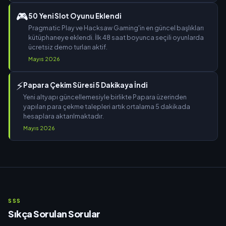
🎮
50 Yeni Slot Oyunu Eklendi
Pragmatic Play ve Hacksaw Gaming'in en güncel başlıkları
kütüphaneye eklendi. İlk 48 saat boyunca seçili oyunlarda
ücretsiz demo turları aktif.
Mayıs 2026
⚡
Papara Çekim Süresi 5 Dakikaya İndi
Yeni altyapı güncellemesiyle birlikte Papara üzerinden
yapılan para çekme talepleri artık ortalama 5 dakikada
hesaplara aktarılmaktadır.
Mayıs 2026
SSS
Sıkça Sorulan Sorular