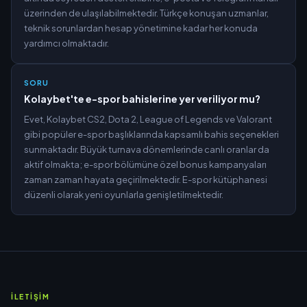
üzerinden de ulaşılabilmektedir. Türkçe konuşan uzmanlar,
teknik sorunlardan hesap yönetimine kadar her konuda
yardımcı olmaktadır.
SORU
Kolaybet'te e-spor bahislerine yer veriliyor mu?
Evet, Kolaybet CS2, Dota 2, League of Legends ve Valorant
gibi popüler e-spor başlıklarında kapsamlı bahis seçenekleri
sunmaktadır. Büyük turnava dönemlerinde canlı oranlar da
aktif olmakta; e-spor bölümüne özel bonus kampanyaları
zaman zaman hayata geçirilmektedir. E-spor kütüphanesi
düzenli olarak yeni oyunlarla genişletilmektedir.
İLETIŞIM