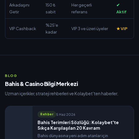
Arkadaşını
150 ₺
Her geçerli
✔
Getir
sabit
referans
Aktif
%25'e
VIP Cashback
VIP 3 ve üzeri üyeler
★ VIP
kadar
BLOG
Bahis & Casino Bilgi Merkezi
Uzman içerikler, strateji rehberleri ve Kolaybet'ten haberler.
5 Haz 2026
Rehber
Bahis Terimleri Sözlüğü: Kolaybet'te
Sıkça Karşılaşılan 20 Kavram
Bahis dünyasına yeni adım atanlar için