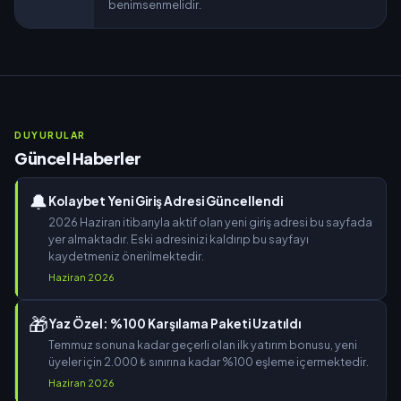
benimsenmelidir.
DUYURULAR
Güncel Haberler
🔔
Kolaybet Yeni Giriş Adresi Güncellendi
2026 Haziran itibarıyla aktif olan yeni giriş adresi bu sayfada
yer almaktadır. Eski adresinizi kaldırıp bu sayfayı
kaydetmeniz önerilmektedir.
Haziran 2026
🎁
Yaz Özel: %100 Karşılama Paketi Uzatıldı
Temmuz sonuna kadar geçerli olan ilk yatırım bonusu, yeni
üyeler için 2.000 ₺ sınırına kadar %100 eşleme içermektedir.
Haziran 2026