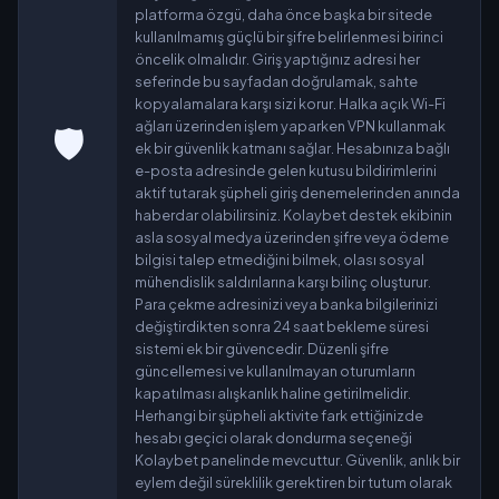
platforma özgü, daha önce başka bir sitede
kullanılmamış güçlü bir şifre belirlenmesi birinci
öncelik olmalıdır. Giriş yaptığınız adresi her
seferinde bu sayfadan doğrulamak, sahte
kopyalamalara karşı sizi korur. Halka açık Wi-Fi
ağları üzerinden işlem yaparken VPN kullanmak
🛡️
ek bir güvenlik katmanı sağlar. Hesabınıza bağlı
e-posta adresinde gelen kutusu bildirimlerini
aktif tutarak şüpheli giriş denemelerinden anında
haberdar olabilirsiniz. Kolaybet destek ekibinin
asla sosyal medya üzerinden şifre veya ödeme
bilgisi talep etmediğini bilmek, olası sosyal
mühendislik saldırılarına karşı bilinç oluşturur.
Para çekme adresinizi veya banka bilgilerinizi
değiştirdikten sonra 24 saat bekleme süresi
sistemi ek bir güvencedir. Düzenli şifre
güncellemesi ve kullanılmayan oturumların
kapatılması alışkanlık haline getirilmelidir.
Herhangi bir şüpheli aktivite fark ettiğinizde
hesabı geçici olarak dondurma seçeneği
Kolaybet panelinde mevcuttur. Güvenlik, anlık bir
eylem değil süreklilik gerektiren bir tutum olarak