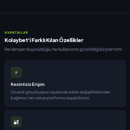
AVANTAJLAR
Kolaybet'i Farklı Kılan Özellikler
Her detayın düşünüldüğü, her kullanıcının gözetildiği bir platform.
⚡
Kesintisiz Erişim
Dinamik giriş altyapısı sayesinde adres değişikliklerinden
bağımsız, her zaman platforma ulaşabilirsiniz.
🔐