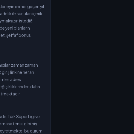
 deneyimini her geçen yıl
adelik ile sunulan içerik
duymaksızın istediği
de yeni olanların
et, şeffaf bonus
lanıcıları zaman zaman
iriş linkine her an
imler, adres
eğişikliklerinden daha
tutmaktadır.
ır. Türk Süper Ligi ve
 masa tenisi gibi niş
e seyretmekte; bu durum