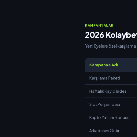
KAMPANYALAR
2026 Kolaybe
Yeni üyelere özel karşılama
Kampanya Adı
Karşılama Paketi
Haftalık Kayıp İadesi
Slot Perşembesi
Kripto Yatırım Bonusu
Arkadaşını Getir