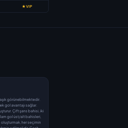
★ VIP
maşık görünebilmektedir.
ek gol avantajı sağlar.
turur. Çift şans bahisi, iki
am gol üst/alt bahisleri,
oluşturmak, her seçimin