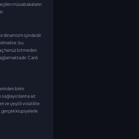
 seçilen müsabakaların
ır.
bir dinamizm içindedir.
ebilmekte; bu
 maç henüz bitmeden
 sağlamaktadır. Canlı
rinden birini
ağlayıcılarına ait
ve çeşitli volatilite
 gerçek krupiyelerle