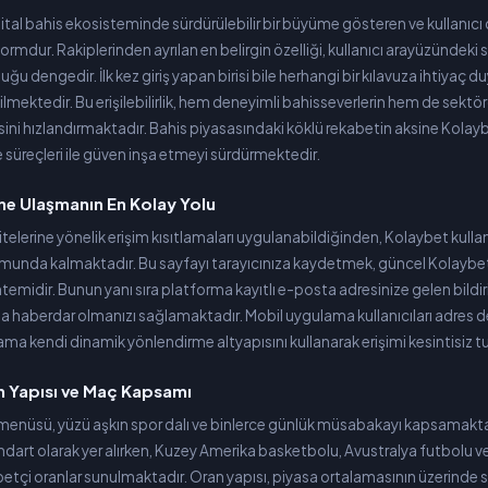
jital bahis ekosisteminde sürdürülebilir bir büyüme gösteren ve kullanıcı
formdur. Rakiplerinden ayrılan en belirgin özelliği, kullanıcı arayüzündeki s
uğu dengedir. İlk kez giriş yapan birisi bile herhangi bir kılavuza ihtiyaç 
mektedir. Bu erişilebilirlik, hem deneyimli bahisseverlerin hem de sektör
i hızlandırmaktadır. Bahis piyasasındaki köklü rekabetin aksine Kolayb
e süreçleri ile güven inşa etmeyi sürdürmektedir.
ne Ulaşmanın En Kolay Yolu
 sitelerine yönelik erişim kısıtlamaları uygulanabildiğinden, Kolaybet kul
unda kalmaktadır. Bu sayfayı tarayıcınıza kaydetmek, güncel Kolaybet g
emidir. Bunun yanı sıra platforma kayıtlı e-posta adresinize gelen bildir
da haberdar olmanızı sağlamaktadır. Mobil uygulama kullanıcıları adres d
ma kendi dinamik yönlendirme altyapısını kullanarak erişimi kesintisiz 
n Yapısı ve Maç Kapsamı
menüsü, yüzü aşkın spor dalı ve binlerce günlük müsabakayı kapsamaktad
ndart olarak yer alırken, Kuzey Amerika basketbolu, Avustralya futbolu ve
betçi oranlar sunulmaktadır. Oran yapısı, piyasa ortalamasının üzerind