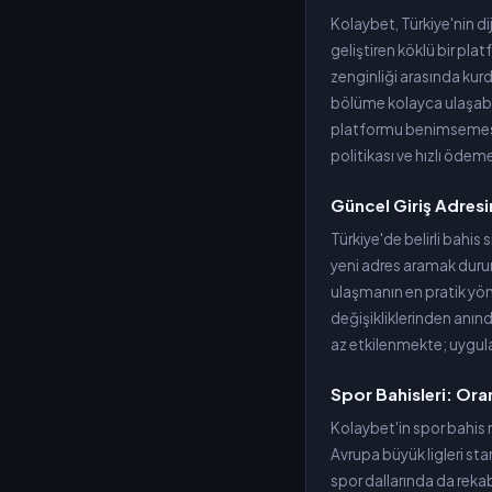
Kolaybet, Türkiye'nin di
geliştiren köklü bir plat
zenginliği arasında kurd
bölüme kolayca ulaşabil
platformu benimsemesin
politikası ve hızlı ödem
Güncel Giriş Adresi
Türkiye'de belirli bahis
yeni adres aramak durum
ulaşmanın en pratik yönt
değişikliklerinden anın
az etkilenmekte; uygula
Spor Bahisleri: Ora
Kolaybet'in spor bahis 
Avrupa büyük ligleri sta
spor dallarında da reka