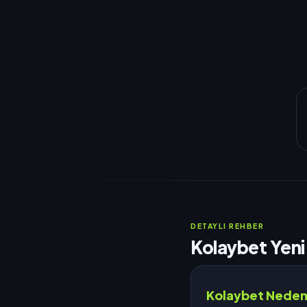
DETAYLI REHBER
Kolaybet Yeni 
Kolaybet Neden 