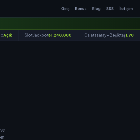
Giriş
Bonus
Blog
SSS
İletişim
Slot Jackpot
₺1.240.000
Galatasaray – Beşiktaş
1.90
Fen
 ve
ın.